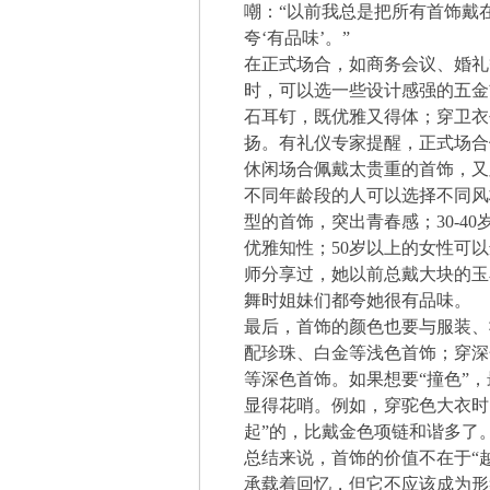
嘲：“以前我总是把所有首饰戴
夸‘有品味’。”
在正式场合，如商务会议、婚礼
时，可以选一些设计感强的五金
石耳钉，既优雅又得体；穿卫衣
扬。有礼仪专家提醒，正式场合
休闲场合佩戴太贵重的首饰，又
不同年龄段的人可以选择不同风
型的首饰，突出青春感；30-4
优雅知性；50岁以上的女性可
师分享过，她以前总戴大块的玉
舞时姐妹们都夸她很有品味。
最后，首饰的颜色也要与服装、
配珍珠、白金等浅色首饰；穿深
等深色首饰。如果想要“撞色”，
显得花哨。例如，穿驼色大衣时
起”的，比戴金色项链和谐多了
总结来说，首饰的价值不在于“
承载着回忆，但它不应该成为形