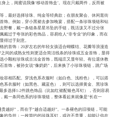
在身上，闺蜜说我像‘移动首饰盒’。现在只戴两件，反而被
等，最好选择珍珠、纯金等经典款；在朋友聚会、休闲逛街
首饰。例如，穿小黑裙去参加晚宴，搭配一条珍珠项链和钻
去野餐，戴一条链条星星吊坠的手链，既活泼又不过分张
佩戴过于夸张的彩色饰品，容易给人“非专业”的印象，而在
显得过于刻意。
格的首饰：20岁左右的年轻女孩适合蝴蝶结、花瓣等浪漫造
0岁之间的成熟女性则更适合简洁线条的珍珠或五金首饰，显得
以选小颗粒珍珠或古法金首饰，既端庄又显年轻。有位退休教
石首饰，被孙女说“像奶奶”，后来换了小珍珠项链，跳广场
妆容相匹配。穿浅色系衣服时（如白色、浅粉色），可以搭
色系衣服时（如黑色、藏蓝色），则可以选择黄金、黑珍珠
最多选择1-2件跳色饰品（比如红裙配银色耳钉），否则容易
，戴一条同色系的珍珠项链，整体看起来就像是“长在一
。
越贵越好”，而在于“越合适越好”。一条褪色的旧项链，可能
象的负担；一枚简约的珍珠耳钉，或许不贵重，却能让你在