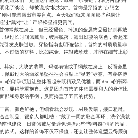
乱的姐妹们一定懂这个感觉：戴错一条项链，精心搭配的裙
明化了淡妆，却被说成“妆太浓”。首饰是穿搭的“点睛之
了则可能暴露出审美盲点。今天我们就来聊聊那些容易让
通过“戴对”让自己轻松显得更贵气。
旧首饰常戴在身上，但已经褪色、掉漆的金属饰品最好别再戴
，经过长时间佩戴后，镀层脱落，露出斑驳的底色，看起来
可能引发皮肤过敏。穿搭指南也明确指出，首饰的材质质量非
、不过敏的材料，比如纯金、纯银或珍珠，才能在细节上彰
区。其实，大块的翡翠、玛瑙项链或手镯戴在身上，反而会显
，佩戴过大的翡翠吊坠往往会被贴上“显老”标签。有穿搭博
mm的珍珠项链让整体看起来既精致又优雅，而50mm的翡翠
移，显得笨重拖沓。这是因为首饰的体积需要和人的身体比
面部和身形的平衡，反而掩盖了五官的优势。
丰富、颜色鲜艳，但细看就会发现，材质发暗，接口粗糙。
合金制品。很多人都吐槽：“戴了一周的彩金耳环，洗个澡就
指南也建议，日常佩戴尽量避免选择那些“塑料感”强的饰品，
的款式。这样的首饰不仅不保值，还会让整体造型显得廉价