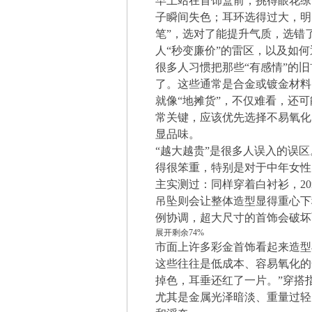
早上站在首饰盒前，挑得眼花缭
子瞬间失色；耳环选得过大，明
笔”，选对了能提升气质，选错
人“秒变廉价”的雷区，以及如何
很多人习惯把那些“有感情”的
了。这些通常是合金或镀金材料
就像“地摊货”，不仅难看，还
常关键，应该优先选择不易氧化
显品味。
“越大越贵”是很多人误入的误
得很笨重，特别是对于中年女性
主实测过：同样穿着白衬衫，20
吊坠则会让整体造型显得重心下
例协调，超大尺寸的首饰会破坏
展开剩余74%
市面上许多彩金首饰看起来造型
这些往往是低成本、容易氧化的
掉色，耳垂还红了一片。”穿搭
尤其是金属光泽暗淡、重量过轻