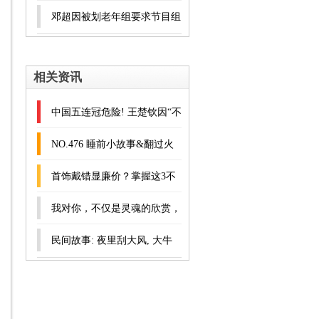
聚和(国际)果蔬菜交易中心价
邓超因被划老年组要求节目组
格行情
给79年生人道歉引热议
相关资讯
中国五连冠危险! 王楚钦因“不
听话”输球, 王皓表情扭曲叉腰
NO.476 睡前小故事&翻过火
批评
焰山🔥⛰️
首饰戴错显廉价？掌握这3不
戴、3戴原则，轻松提升高级
我对你，不仅是灵魂的欣赏，
感_显得_珍珠_项链
更是生理的渴求。
民间故事: 夜里刮大风, 大牛
送来一女子, 女子: 快还我衣
服