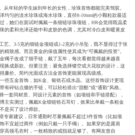
”。从年轻的学生妹到年长的女性，珍珠首饰都能完美驾驭。
均匀的淡水珍珠或海水珍珠，直径8-10mm的小颗粒款最适
过，她们在面试时佩戴一条细链珍珠项链，HR会觉得既温柔
珠的柔和光泽还能中和皮肤的色调，尤其对冷白皮和暖黄皮
工艺。3-5克的细链金项链或1-2克的小吊坠，既不显得过于张
的精致感。而且黄金的保值属性使其成为“可佩戴的投资”。
金镯子改成了细手链，戴了五年，每次看都觉得越来越喜
现换成新款。但要注意：避免选择镂空或大花纹的设计，这
得廉价。简约光面或古法金首饰更能展现高级感。
试一些五金首饰，如K金、银锆石或水晶。这些首饰设计更现
带有碎钻点缀的手链，可以轻松搭出“甜酷”或“通勤”风格。
选择一套同材质、同设计元素的首饰（如项链和手链搭配），
博主实测过，佩戴K金细链锆石耳钉，效果比单戴一条粗金
不是买了设计师款。
穿搭专家建议，日常通勤时尽量佩戴不超过3件首饰（比如项
饰不宜超过两件（例如只戴一只手镯）。如果穿的是露肩
穿高领毛衣时，一枚精致的戒指就足够了。有网友曾自