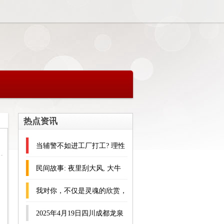
热点资讯
当辅警不如进工厂打工? 理性
看待职业选择的现实困境
民间故事: 夜里刮大风, 大牛
送来一女子, 女子: 快还我衣
我对你，不仅是灵魂的欣赏，
服
更是生理的渴求。
2025年4月19日四川成都龙泉