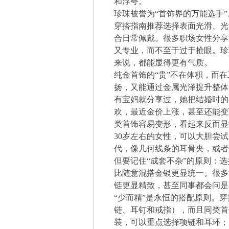
和浮夸。
珍珠被誉为“首饰界的万能选手
穿搭指南推荐选择表面光滑、光泽
合日常佩戴。很多职场女性分享
又专业，而不至于过于抢眼。珍
来说，都能显得更有气质。
纯金首饰的“贵”不在体积，而在
扬，又能通过金属光泽提升整体
有宝妈就分享过，她把结婚时的
欢，最近金价上涨，甚至还能变
类首饰容易变形，看起来反而显
30岁左右的女性，可以大胆尝
代，像几何线条的耳骨夹，或者
但要记住“成套不杂”的原则：
比随意混搭金银更显统一。很多
链更显精致，甚至同事都会问是
“少而精”是永恒的搭配原则。
链、耳钉和戒指），而且同类首
装，可以重点选择项链和耳环；